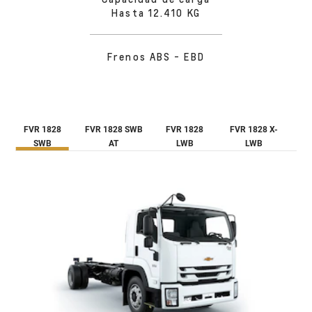
Hasta 12.410 KG​
Frenos ABS - EBD
FVR 1828
FVR 1828 SWB
FVR 1828
FVR 1828 X-
SWB​
AT​
LWB​
LWB​