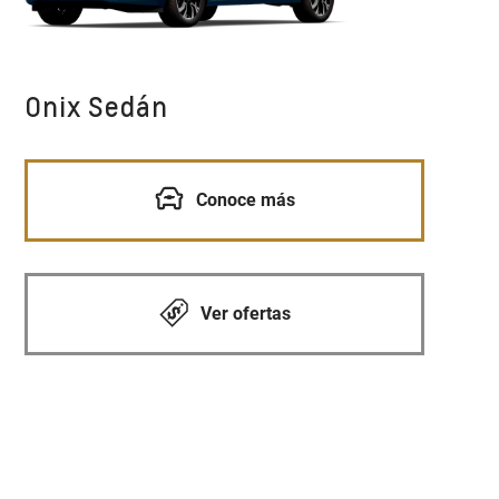
Onix Sedán
Conoce más
Ver ofertas