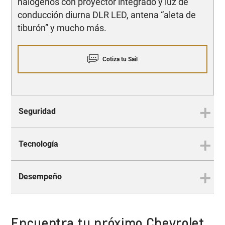
halógenos con proyector integrado y luz de
conducción diurna DLR LED, antena “aleta de
tiburón” y mucho más.
Cotiza tu Sail
Seguridad
Tecnología
SEGURIDAD
El mejor contenido de
Desempeño
seguridad de la categoría
TECNOLOGÍA
Viajes más entretenidos con la
mejor conectividad
Encuentra tu próximo Chevrolet
DESEMPEÑO