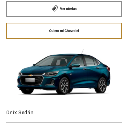
mucho más.
Ver ofertas
MOTOR 1.5L DE 4 CILINDROS
*Aplica según versión.
Quiero mi Sail
Quiero mi Chevrolet
DIRECCIÓN ELECTRÓNICAMENTE ASISTIDA
Quiero mi Sail
¡Quiero comprar!
Onix Sedán