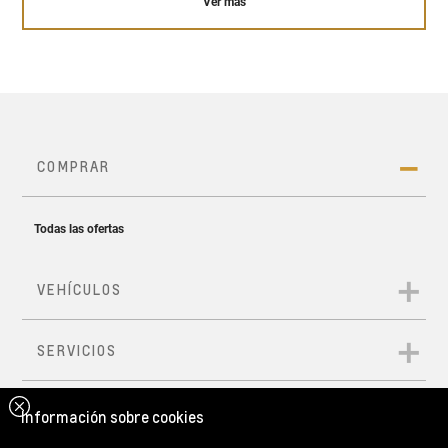
Ver más
Suspensión delantera
McPherson y trasera
de eje de torsión
149 HP de potencia
255 Nm de torque*
*Versión RS CVT Turbo
Información sobre cookies