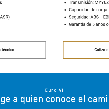
​
Transmisión: MYY6Z,
Capacidad de carga: 
ASR)​
Seguridad: ABS + EBD
Garantía de 5 años o
a técnica
Cotiza e
Euro VI
ige a quien conoce el cam