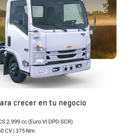
ra crecer en tu negocio​
S 2.999 cc (Euro VI DPD-SCR)​
50 CV | 375 Nm