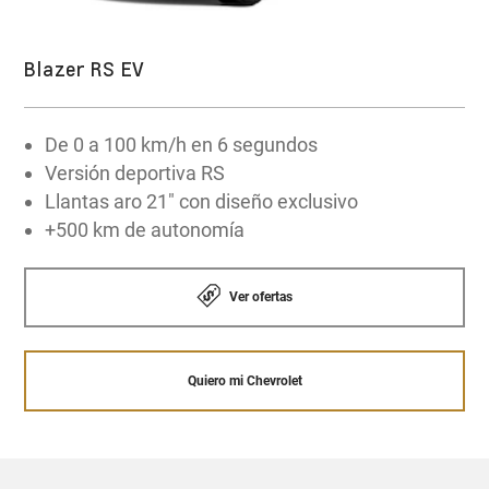
e innovación, cuenta con
OnStar
para
mantenerte conectado y protegido en cualquier
Blazer RS EV
momento a bordo de tu auto.
De 0 a 100 km/h en 6 segundos
Versión deportiva RS
Explorar la tecnología OnStar
Llantas aro 21" con diseño exclusivo
+500 km de autonomía
Ver ofertas
Quiero mi Chevrolet