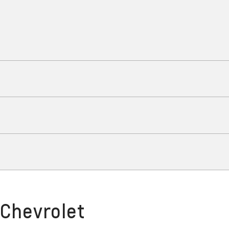
TECNOLOGÍA
Innovación sin límites
SEGURIDAD
Protección integral
 Chevrolet
PERFORMANCE
Disfruta tu independenci