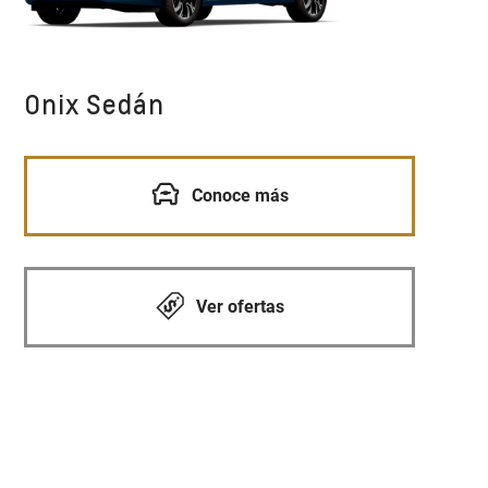
Onix Sedán
Conoce más
Ver ofertas